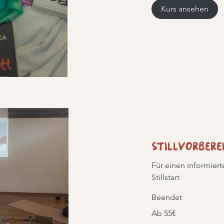
Kurs ansehen
Stillvorbere
Für einen informier
Stillstart
Beendet
Ab
Ab 55€
55€