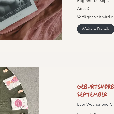
Beginnt: 12. Sept.
Ab
Ab 55€
55€
Verfügbarkeit wird g
Weitere Details
Geburtsvorb
September
Euer Wochenend-Cr