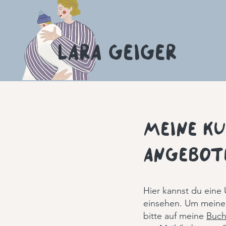
Lara Geiger
Meine Ku
Angebot
Hier kannst du eine
einsehen. Um meine 
bitte auf meine
Buch