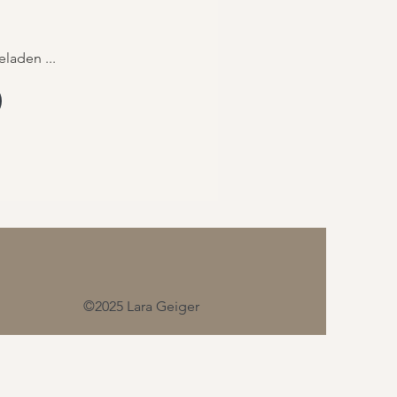
eladen ...
©2025 Lara Geiger