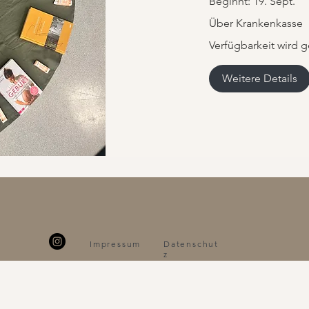
Beginnt: 19. Sept.
Über
Über Krankenkasse
Krankenkasse
Verfügbarkeit wird g
Weitere Details
Impressum
Datenschut
z