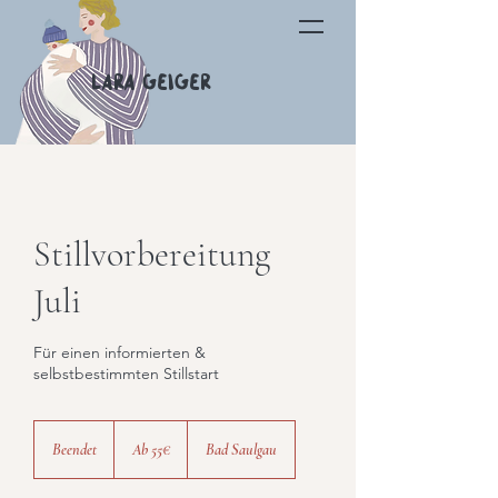
Lara Geiger
Stillvorbereitung
Juli
Für einen informierten &
selbstbestimmten Stillstart
Ab
55€
Beendet
B
Ab 55€
Bad Saulgau
e
e