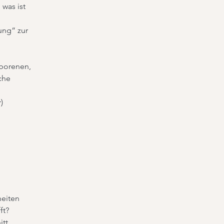
 was ist
ng“ zur
borenen,
che
)
heiten
ft?
tt,