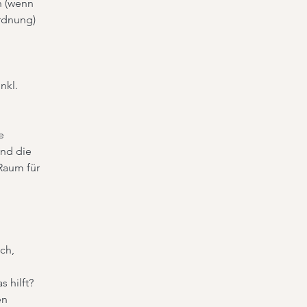
n (wenn
rdnung)
nkl.
e
und die
 Raum für
ch,
 hilft?
en