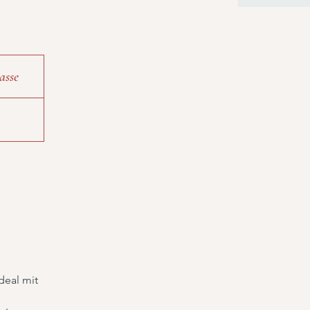
asse
deal mit