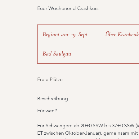
Euer Wochenend-Crashkurs
Über
Krankenkasse
Beginnt am: 19. Sept.
B
Über Krankenk
e
g
Bad Saulgau
i
n
Freie Plätze
n
t
Beschreibung
a
m
Für wen?
:
Für Schwangere ab 20+0 SSW bis 37+0 SSW (i
1
ET zwischen Oktober-Januar), gemeinsam mit
9