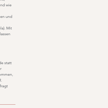
und wie
uen und
a). Mit
slassen
e statt
r
nommen,
R.
fragt