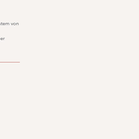
stem von
der