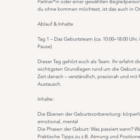
Partner*in oder einer gewählten Begleitperso
.
du ohne kommen möchtest, ist das auch in O
S
Ablauf & Inhalte
e
p
Tag 1 – Das Geburtsteam (ca. 10:00–18:00 Uhr, i
t
Pause)
.
Dieser Tag gehört euch als Team. Ihr erfahrt di
wichtigsten Grundlagen rund um die Geburt 
Zeit danach – verständlich, praxisnah und mit
Austausch.
Inhalte:
Die Ebenen der Geburtsvorbereitung: körperli
emotional, mental
Die Phasen der Geburt: Was passiert wann? Was
Praktische Tipps zu z.B. Atmung und Position